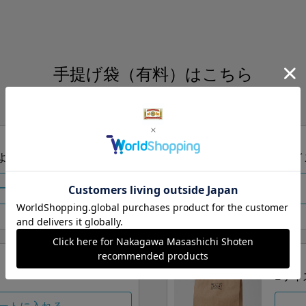
手提げ袋（有料）はこちら
S・M・Lの3つサイズをご用意しております。
ズより当店にお任せ
Sサイ
ートに入れる
Lサイ