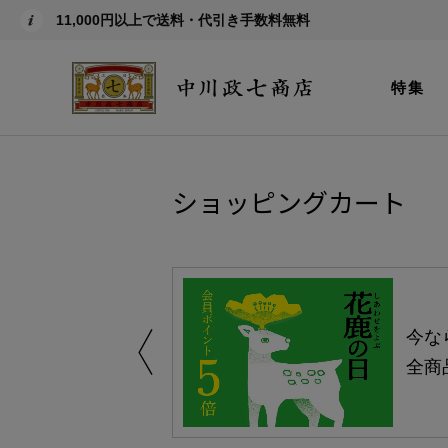
11,000円以上で送料・代引き手数料無料
特集
ショッピングカート
しい、植物由来
今な
。
全商