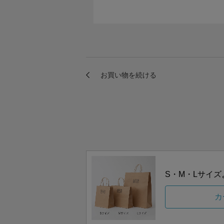
S・M・Lサイ
カ