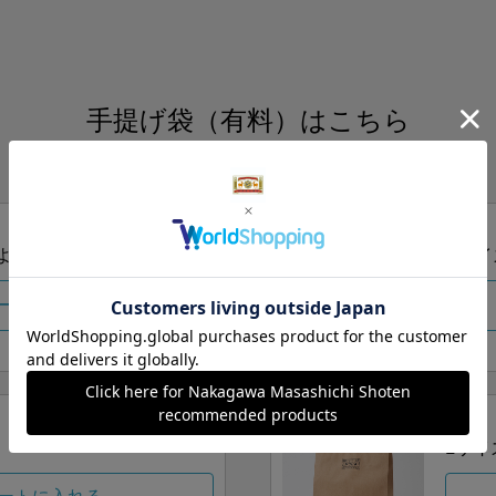
手提げ袋（有料）はこちら
S・M・Lの3つサイズをご用意しております。
ズより当店にお任せ
Sサイ
ートに入れる
Lサイ