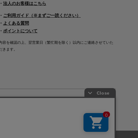
・
法人のお客様はこちら
・
ご利用ガイド（※まずご一読ください）
・
よくある質問
・
ポイントについて
内容を確認の上、翌営業日（繁忙期を除く）以内にご連絡させていた
だきます。
Copyright©2000
-2026
Nakagawa Masashichi Shoten All Rights Reserved.