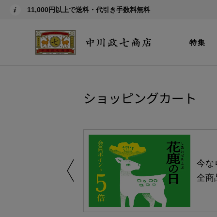
11,000円以上で送料・代引き手数料無料
特集
ショッピングカート
しい、植物由来
今な
。
全商