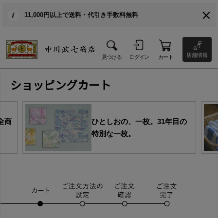
11,000円以上で送料・代引き手数料無料
店舗情報
見つける
ログイン
カート
ショッピングカート
全商
ひとしおの、一枚。31年目の
特別な一枚。