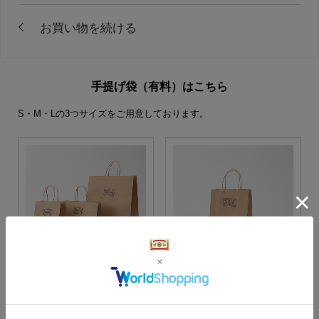
手提げ袋（有料）はこちら
S・M・Lの3つサイズをご用意しております。
S・M・Lサイズより当店に
Sサイズ
お任せ