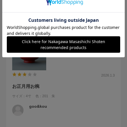
これからほとんど毎日使う事になります。
楽しみです。
参考になった
0
Like!
0
2026.1.3
お正月用お椀
サイズ：4寸
色：201 朱
goo&kou