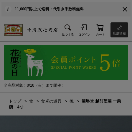
11,000円以上で送料・代引き手数料無料
店舗情報
見つける
ログイン
カート
全商品対象！8/18（火）まで開催！
トップ
食
食卓の道具
椀
漆琳堂 越前硬漆 一乗
椀 4寸