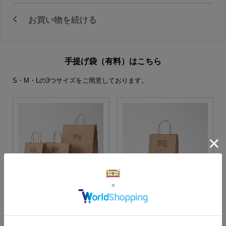
手提げ袋（有料）はこちら
S・M・Lの3つサイズをご用意しております。
S・M・Lサイズより当店に
Sサイズ
お任せ