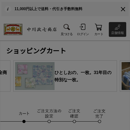
11,000円以上で送料・代引き手数料無料
店舗情報
見つける
ログイン
カート
ショッピングカート
全商
ひとしおの、一枚。31年目の
特別な一枚。