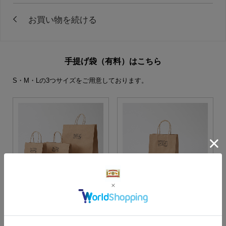
手提げ袋（有料）はこちら
S・M・Lの3つサイズをご用意しております。
S・M・Lサイズより当店に
Sサイズ
お任せ