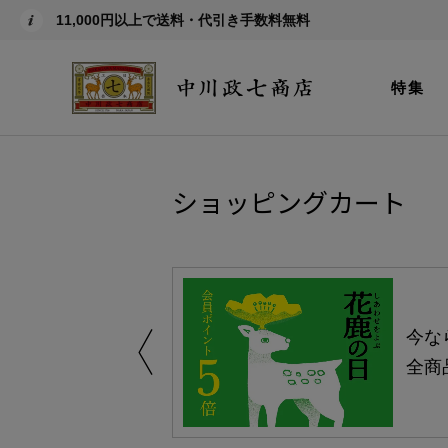
11,000円以上で送料・代引き手数料無料
特集
ショッピングカート
える-よりどり
今な
ャンペーン-
全商