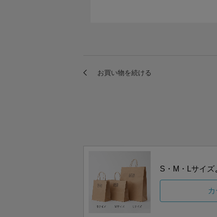
S・M・Lサイ
カ