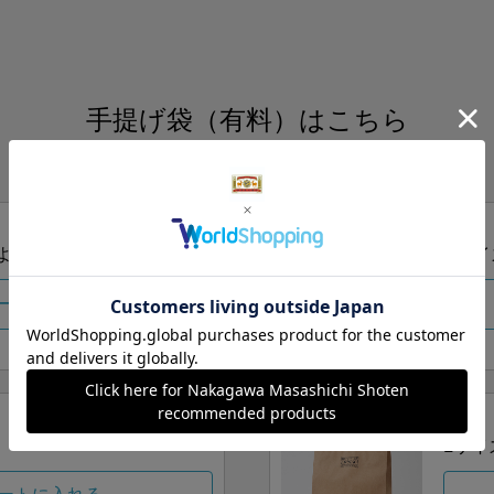
手提げ袋（有料）はこちら
S・M・Lの3つサイズをご用意しております。
ズより当店にお任せ
Sサイ
ートに入れる
Lサイ