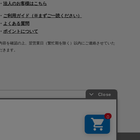
・
法人のお客様はこちら
・
ご利用ガイド（※まずご一読ください）
・
よくある質問
・
ポイントについて
内容を確認の上、翌営業日（繁忙期を除く）以内にご連絡させていた
だきます。
Copyright©2000
-2026
Nakagawa Masashichi Shoten All Rights Reserved.