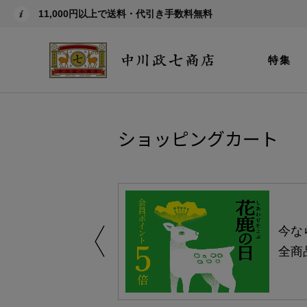
11,000円以上で送料・代引き手数料無料
特集
ショッピングカート
しい、植物由来
今な
。
全商