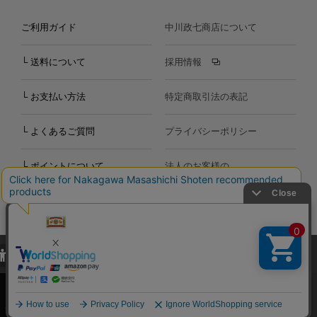
ご利用ガイド
中川政七商店について
└ 送料について
採用情報
└ お支払い方法
特定商取引法の表記
└ よくあるご質問
プライバシーポリシー
└ ポイントについて
法人のお客様の
お問い合わせ
個人のお客様の
お問い合わせ
当サイトでは、当サイト内における閲覧履歴・属性情報などの取得およ
Copyright©2000
-2026
び利便性向上のためにクッキー（Cookie）を使用いたします。詳細に
Nakagawa Masashichi Shoten All Rights Reserved.
関しては「
プライバシーポリシー
」をお読みください。
承諾する