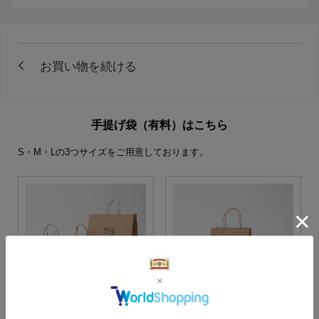
手提げ袋（有料）はこちら
S・M・Lの3つサイズをご用意しております。
S・M・Lサイズより当店に
Sサイズ