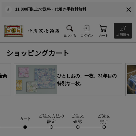
11,000円以上で送料・代引き手数料無料
店舗情報
見つける
ログイン
カート
ショッピングカート
全商
ひとしおの、一枚。31年目の
特別な一枚。