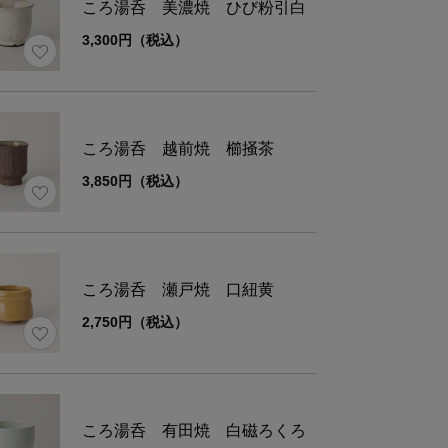
ころ湯呑 美濃焼 ひび粉引白
3,300円（税込）
名
木製用品
ころ湯呑 越前焼 櫛掻茶
装の
ウレタン塗装
類
3,850円（税込）
種類
天然木(ハンノキ）
ころ湯呑 瀬戸焼 口紐黄
2,750円（税込）
ズ
直径
高
約Φ9.0
1.
ころ湯呑 有田焼 白磁ろくろ