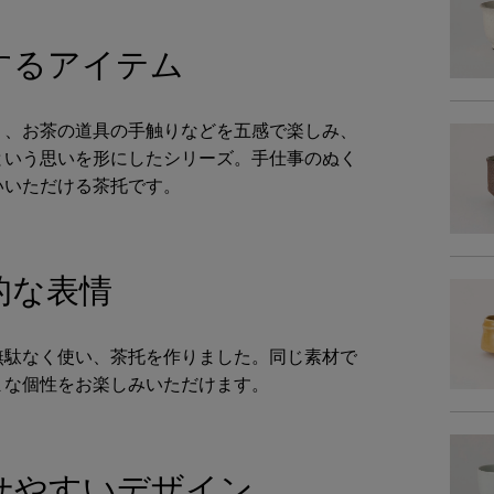
するアイテム
商品詳細
品
り、お茶の道具の手触りなどを五感で楽しみ、
という思いを形にしたシリーズ。手仕事のぬく
表面塗
いいただける茶托です。
種
素地の
的な表情
商品サイズ
無駄なく使い、茶托を作りました。同じ素材で
まな個性をお楽しみいただけます。
サイ
-
せやすいデザイン