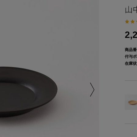
山
2,
商品番
付与ポ
在庫状