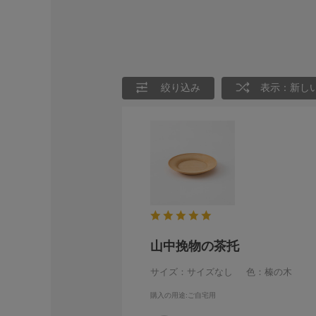
絞り込み
表示：新し
山中挽物の茶托
サイズ：サイズなし
色：榛の木
購入の用途
:ご自宅用