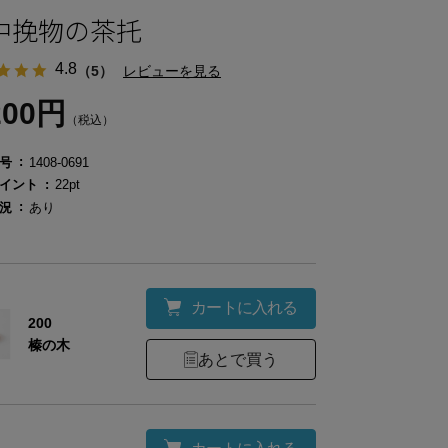
中挽物の茶托
4.8
（5）
レビューを見る
200円
（税込）
号
1408-0691
イント
22pt
況
あり
カートに入れる
200
榛の木
あとで買う