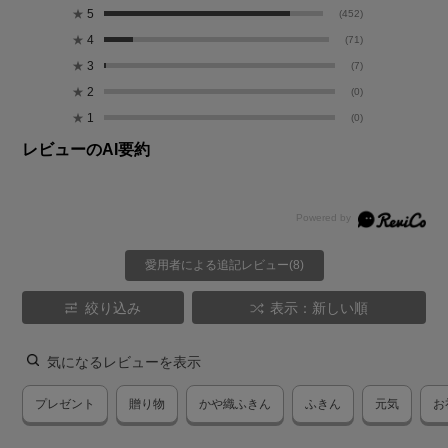
★
5
(452)
★
4
(71)
★
3
(7)
★
2
(0)
★
1
(0)
レビューのAI要約
愛用者による追記レビュー(8)
絞り込み
表示：新しい順
気になるレビューを表示
プレゼント
贈り物
かや織ふきん
ふきん
元気
お