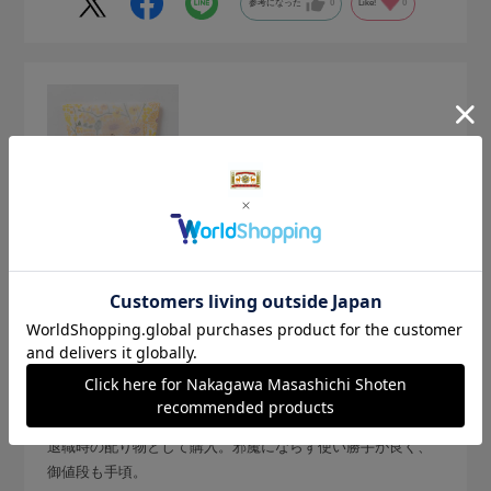
参考になった
0
Like!
0
2026.8.3
配り物に
サイズ：サイズなし
色：黄色
no name
退職時の配り物として購入。邪魔にならず使い勝手が良く、
御値段も手頃。