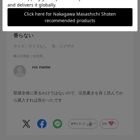
2026.6.12
香らない
サイズ：サイズなし
色：ジグザグ
購入の用途
:ご自宅用
no name
部屋全体に香るわけではないので、注意書きを良く読んでか
ら購入すれば良かったです
参考になった
0
Like!
0