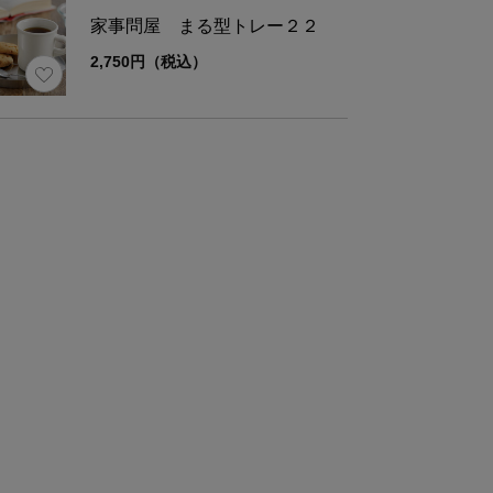
家事問屋 まる型トレー２２
2,750円（税込）
材
18-8ステンレス
量
約110g
ズ
幅
高さ
φ15
2.2