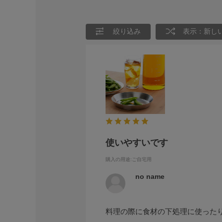
絞り込み
表示：新し
使いやすいです
購入の用途
:ご自宅用
no name
料理の際に食材の下処理に使った