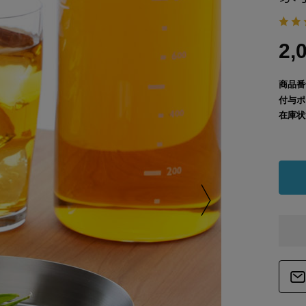
2,
商品番
付与ポ
在庫状