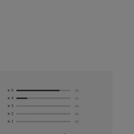
★
5
(4)
★
4
(1)
★
3
(0)
★
2
(0)
★
1
(0)