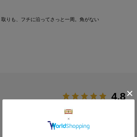
き取りも、フチに沿ってさっと一周。角がない
4.8
5
レビュー件数：
件