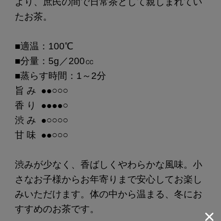
より、庶民の間で日常茶として親しまれてい
たお茶。
■適温：100℃
■分量：5g／200㏄
■蒸らす時間：1～2分
旨 み ●●○○○
香 り ●●●●○
渋 み ●○○○○
甘 味 ●●○○○
渋みが少なく、香ばしくやわらかな風味。小
さなお子様からお年寄りまで安心してお楽し
みいただけます。体の中から温まる、冬にお
すすめのお茶です。