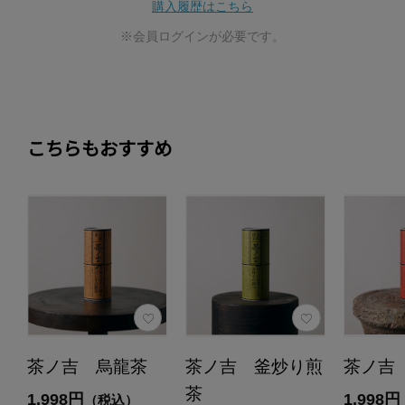
購入履歴はこちら
※会員ログインが必要です。
こちらもおすすめ
茶ノ吉 烏龍茶
茶ノ吉 釜炒り煎
茶ノ吉
茶
1,998円
1,998円
（税込）