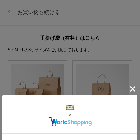
手提げ袋（有料）はこちら
S・M・Lの3つサイズをご用意しております。
S・M・Lサイズより当店に
Sサイズ
お任せ