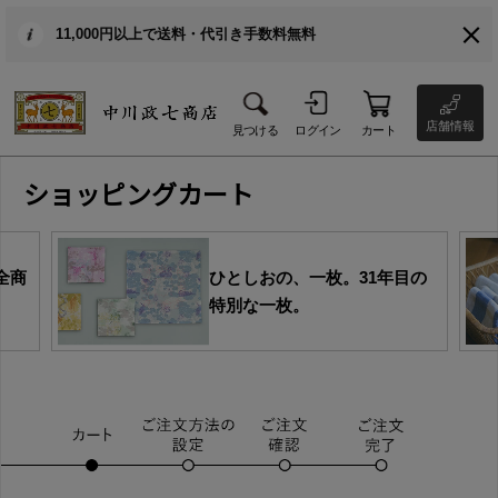
11,000円以上で送料・代引き手数料無料
店舗情報
見つける
ログイン
カート
ショッピングカート
全商
ひとしおの、一枚。31年目の
特別な一枚。