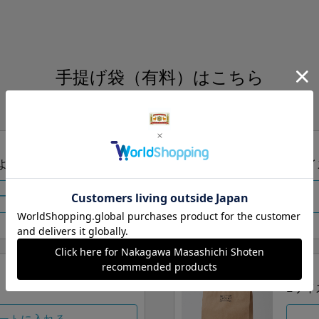
手提げ袋（有料）はこちら
S・M・Lの3つサイズをご用意しております。
ズより当店にお任せ
Sサイ
ートに入れる
Lサイ