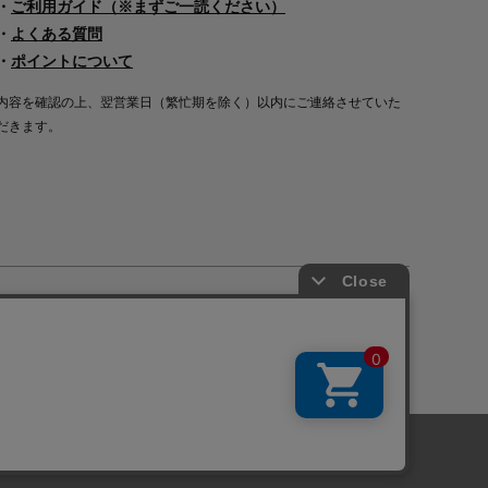
・
ご利用ガイド（※まずご一読ください）
・
よくある質問
・
ポイントについて
内容を確認の上、翌営業日（繁忙期を除く）以内にご連絡させていた
だきます。
Copyright©2000
-2026
Nakagawa Masashichi Shoten All Rights Reserved.
に関しては「
プライバシーポリシー
」を
承諾する