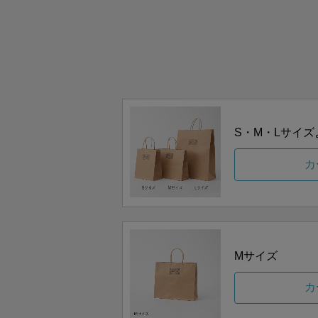
S・M・Lサイ
カ
Mサイズ
カ