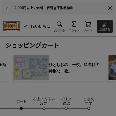
11,000円以上で送料・代引き手数料無料
店舗情報
見つける
ログイン
カート
ショッピングカート
全商
ひとしおの、一枚。31年目の
特別な一枚。