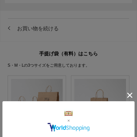
手提げ袋（有料）はこちら
S・M・Lの3つサイズをご用意しております。
S・M・Lサイズより当店に
Sサイズ