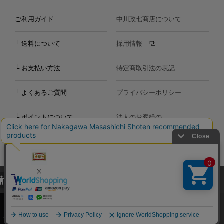
ご利用ガイド
中川政七商店について
└ 送料について
採用情報
└ お支払い方法
特定商取引法の表記
└ よくあるご質問
プライバシーポリシー
└ ポイントについて
法人のお客様の
お問い合わせ
個人のお客様の
お問い合わせ
当サイトでは、当サイト内における閲覧履歴・属性情報などの取得およ
Copyright©2000
-2026
び利便性向上のためにクッキー（Cookie）を使用いたします。詳細に
Nakagawa Masashichi Shoten All Rights Reserved.
関しては「
プライバシーポリシー
」をお読みください。
承諾する