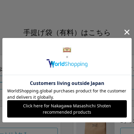
手提げ袋（有料）はこちら
S・M・Lの3つサイズをご用意しております。
ズより当店にお任せ
Sサイ
ートに入れる
Lサイ