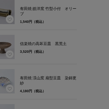
材
磁器
有田焼 皓洋窯 竹型小付 オリー
ブ
さ
約44g
1,540円（税込）
信楽焼の高坏豆皿 黒荒土
ズ
幅
奥行き
3,520円（税込）
6.5
9.5
有田焼 渓山窯 扇型豆皿 染錦更
紗
4,180円（税込）