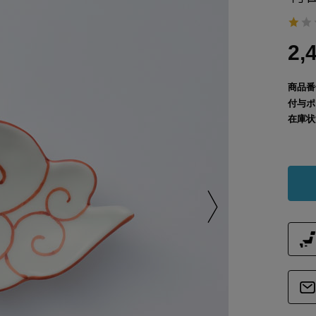
2,
商品番
付与ポ
在庫状