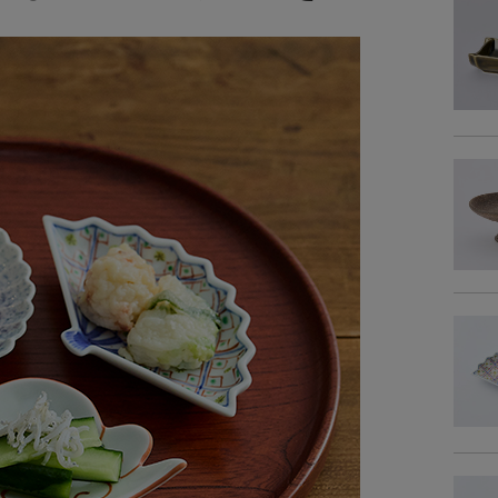
素
重
商品サイズ
サイ
-