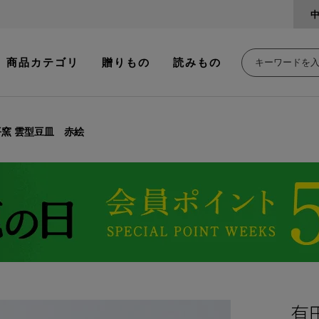
商品カテゴリ
贈りもの
読みもの
平窯 雲型豆皿 赤絵
有