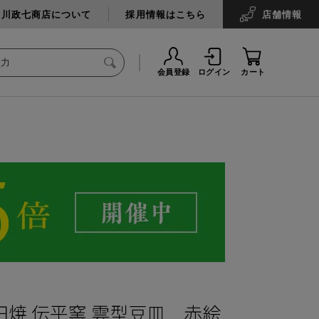
中川政七商店について
採用情報はこちら
店舗
情報
会員登録
ログイン
カート
田焼 伝平窯 雲型豆皿 赤絵