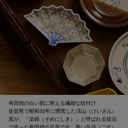
有田焼の白い肌に映える繊細な絵付け
佐賀県で昭和32年に開窯した渓山（けいざん）
窯が、「染錦（そめにしき）」と呼ばれる技法
で作った有田焼の豆皿です。青い呉須（ごす）