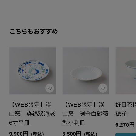
こちらもおすすめ
【WEB限定】渓
【WEB限定】渓
好日茶
山窯 染錦双海老
山窯 渕金白磁菊
穂雀
6寸平皿
型小判皿
6,270円
9,900円
5,500円
（税込）
（税込）