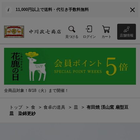
11,000円以上で送料・代引き手数料無料
店舗情報
見つける
ログイン
カート
全商品対象！8/18（火）まで開催！
トップ
食
食卓の道具
皿
有田焼 渓山窯 扇型豆
皿 染錦更紗