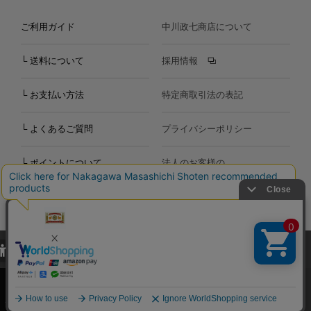
ご利用ガイド
中川政七商店について
└ 送料について
採用情報
└ お支払い方法
特定商取引法の表記
└ よくあるご質問
プライバシーポリシー
└ ポイントについて
法人のお客様の
お問い合わせ
個人のお客様の
お問い合わせ
当サイトでは、当サイト内における閲覧履歴・属性情報などの取得およ
Copyright©2000
-2026
び利便性向上のためにクッキー（Cookie）を使用いたします。詳細に
Nakagawa Masashichi Shoten All Rights Reserved.
関しては「
プライバシーポリシー
」をお読みください。
承諾する