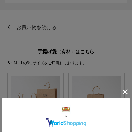
手提げ袋（有料）はこちら
S・M・Lの3つサイズをご用意しております。
S・M・Lサイズより当店に
Sサイズ