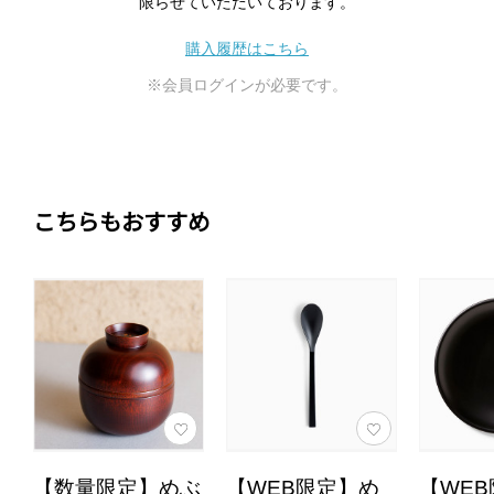
限らせていただいております。
購入履歴はこちら
※会員ログインが必要です。
こちらもおすすめ
【数量限定】めぶ
【WEB限定】め
【WE