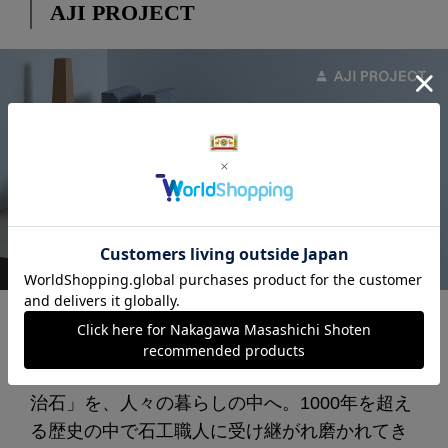
AJI PROJECT
日本三大石材産地のひとつ、香川県高松市に拠
点を構える株式会社 蒼島が手がける「AJI
PROJECT」。世界的にも最高級とされる「庵
治石」を、人々の暮らしの中へ。1000年を超え
る歴史の中で石工職人に受け継がれ磨かれてき