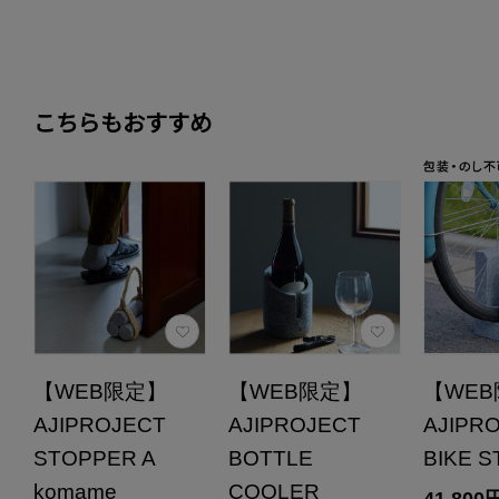
こちらもおすすめ
【WEB限定】
【WEB限定】
【WE
AJIPROJECT
AJIPROJECT
AJIPR
STOPPER A
BOTTLE
BIKE 
komame
COOLER