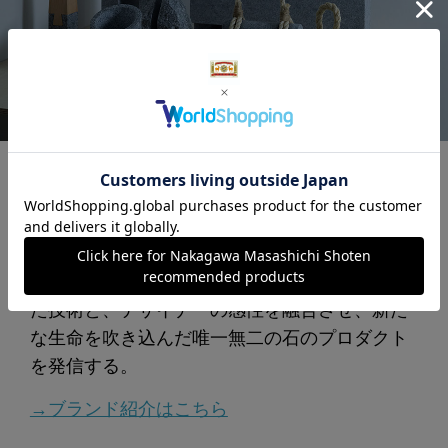
日本三大石材産地のひとつ、香川県高松市に拠
点を構える株式会社 蒼島が手がける「AJI
PROJECT」。世界的にも最高級とされる「庵
治石」を、人々の暮らしの中へ。1000年を超え
る歴史の中で石工職人に受け継がれ磨かれてき
た技術と、デザイナーの感性を融合させ、新た
な生命を吹き込んだ唯一無二の石のプロダクト
を発信する。
→ブランド紹介はこちら