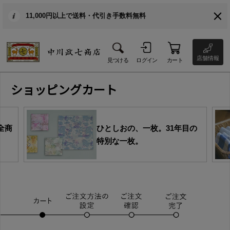
11,000円以上で送料・代引き手数料無料
店舗情報
見つける
ログイン
カート
ショッピングカート
全商
ひとしおの、一枚。31年目の
特別な一枚。