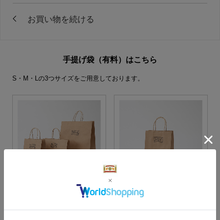
手提げ袋（有料）はこちら
S・M・Lの3つサイズをご用意しております。
S・M・Lサイズより当店に
Sサイズ
お任せ