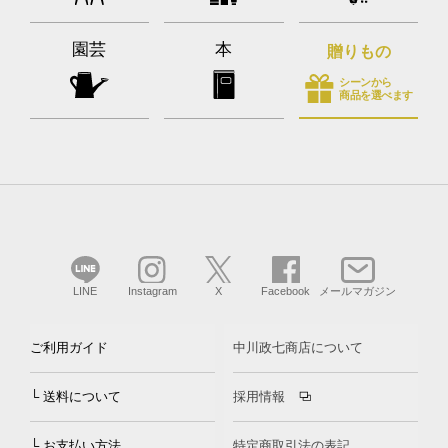
園芸
本
贈りもの
シーンから
商品を選べます
LINE
Instagram
X
Facebook
メールマガジン
ご利用ガイド
中川政七商店について
└ 送料について
採用情報
└ お支払い方法
特定商取引法の表記