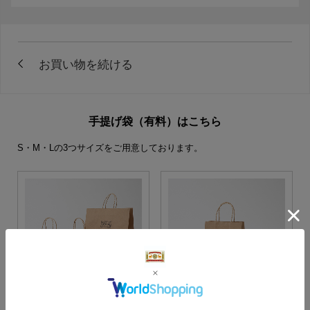
手提げ袋（有料）はこちら
S・M・Lの3つサイズをご用意しております。
S・M・Lサイズより当店に
Sサイズ