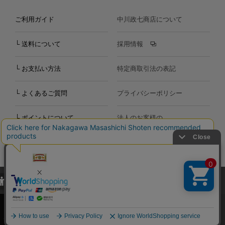
ご利用ガイド
中川政七商店について
└ 送料について
採用情報
└ お支払い方法
特定商取引法の表記
└ よくあるご質問
プライバシーポリシー
└ ポイントについて
法人のお客様の
お問い合わせ
個人のお客様の
お問い合わせ
当サイトでは、当サイト内における閲覧履歴・属性情報などの取得およ
Copyright©2000
-2026
び利便性向上のためにクッキー（Cookie）を使用いたします。詳細に
Nakagawa Masashichi Shoten All Rights Reserved.
関しては「
プライバシーポリシー
」をお読みください。
承諾する