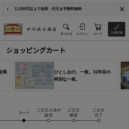
11,000円以上で送料・代引き手数料無料
店舗情報
見つける
ログイン
カート
ショッピングカート
全商
ひとしおの、一枚。31年目の
特別な一枚。