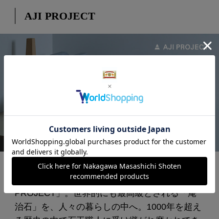
AJI PROJECT
日本三大石材産地のひとつ、香川県高松市に拠
点を構える株式会社 蒼島が手がける「AJI
PROJECT」。世界的にも最高級とされる「庵
治石」を、人々の暮らしの中へ。1000年を超え