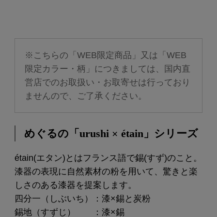
※こちらの「WEB限定商品」又は「WEB
限定カラー・柄」につきましては、国内直
営店でのお取扱い・お取寄せは行っており
ませんので、ご了承ください。
めぐるの「urushi × étain」シリーズ
étain(エタン)とはフランス語で錫(すず)のこと。
漆器の表現に自然素材の粉を用いて、驚きと楽
しさのある漆器を提案します。
四分一（しぶいち）：漆×錫と炭粉
錫地（すずじ） ：漆×錫