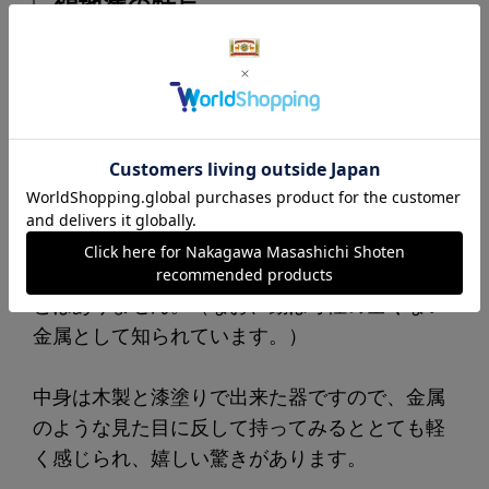
錫地塗の特長
錫地（すずじ）塗りは、器の全面に錫（すず）
の粉を蒔き付けて仕上げています。
シャンパンゴールドのような華やかな輝きがあ
ります。
漆でしっかり定着させた後で、さらに上から漆
で磨いていますので、金属粉が剥がれてくるこ
とはありません。（なお、錫は毒性の全くない
金属として知られています。）
中身は木製と漆塗りで出来た器ですので、金属
のような見た目に反して持ってみるととても軽
く感じられ、嬉しい驚きがあります。