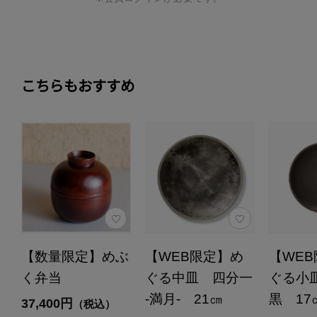
こちらもおすすめ
【数量限定】めぶ
【WEB限定】め
【WE
く弁当
ぐる中皿 四分一
ぐる小
-満月- 21㎝
黒 17
37,400円
（税込）