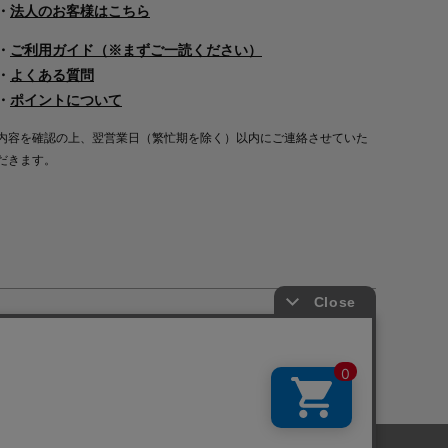
・
法人のお客様はこちら
・
ご利用ガイド（※まずご一読ください）
・
よくある質問
・
ポイントについて
内容を確認の上、翌営業日（繁忙期を除く）以内にご連絡させていた
だきます。
Copyright©2000
-2026
Nakagawa Masashichi Shoten All Rights Reserved.