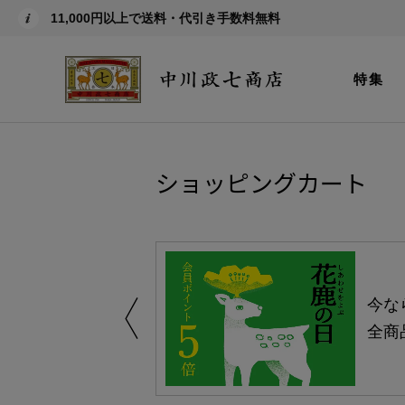
11,000円以上で送料・代引き手数料無料
特集
ショッピングカート
しい、植物由来
今な
。
全商