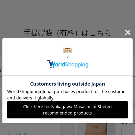
手提げ袋（有料）はこちら
S・M・Lの3つサイズをご用意しております。
ズより当店にお任せ
Sサイ
ートに入れる
Lサイ