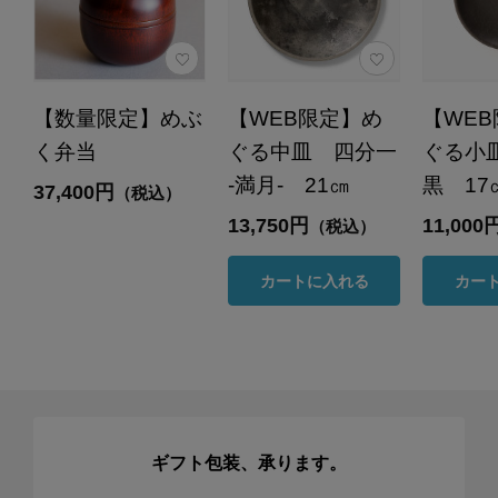
【数量限定】めぶ
【WEB限定】め
【WE
く弁当
ぐる中皿 四分一
ぐる小
-満月- 21㎝
黒 17
37,400円
（税込）
13,750円
11,000
（税込）
カートに入れる
カー
ギフト包装、承ります。