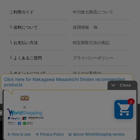
ご利用ガイド
中川政七商店について
└ 送料について
採用情報
└ お支払い方法
特定商取引法の表記
└ よくあるご質問
プライバシーポリシー
└ ポイントについて
法人のお客様の
お問い合わせ
個人のお客様の
お問い合わせ
当サイトでは、当サイト内における閲覧履歴・属性情報などの取得およ
Copyright©2000
-2026
び利便性向上のためにクッキー（Cookie）を使用いたします。詳細に
Nakagawa Masashichi Shoten All Rights Reserved.
関しては「
プライバシーポリシー
」をお読みください。
承諾する