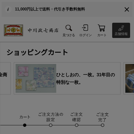
11,000円以上で送料・代引き手数料無料
店舗情報
見つける
ログイン
カート
ショッピングカート
全商
ひとしおの、一枚。31年目の
特別な一枚。