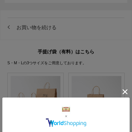
手提げ袋（有料）はこちら
S・M・Lの3つサイズをご用意しております。
S・M・Lサイズより当店に
Sサイズ