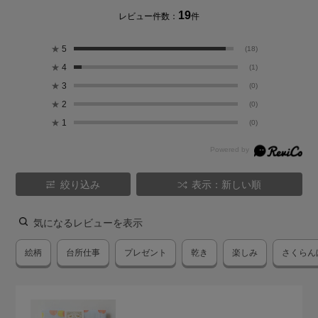
19
レビュー件数：
件
★
5
(18)
★
4
(1)
★
3
(0)
★
2
(0)
★
1
(0)
絞り込み
表示：新しい順
気になるレビューを表示
絵柄
台所仕事
プレゼント
乾き
楽しみ
さくらん