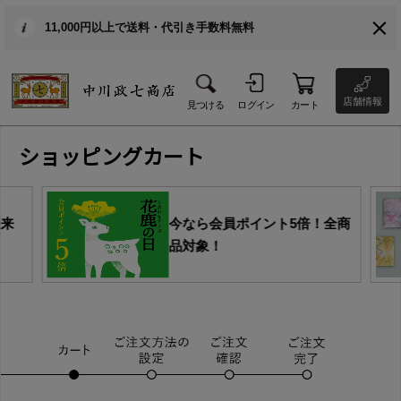
11,000円以上で送料・代引き手数料無料
店舗情報
見つける
ログイン
カート
ショッピングカート
由来
今なら会員ポイント5倍！全商
品対象！