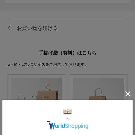
手提げ袋（有料）はこちら
S・M・Lの3つサイズをご用意しております。
S・M・Lサイズより当店に
Sサイズ