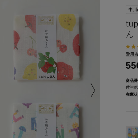
中川
tu
ん
愛用者
5
商品番
付与ポ
在庫状