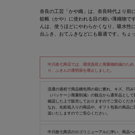
奈良の工芸「かや織」は、奈良時代より前
蚊帳（かや）に使われる目の粗い薄織物で
んは、使うほどにやわらかくなり、吸水性
台ふき、おてふきなどにも最適です。ちょ
中川政七商店では、環境負荷と廃棄物削減のため
り、ふきんの透明袋を廃止しました。
流通の過程で商品梱包用の箱に擦れ、キズ、凹み
（パッケージ廃棄削減）の観点から通常品として
確認した上で販売しておりますのでご安心くださ
なお、化粧箱入りの商品や、ギフト包装の商品に
送いたしますのでご安心ください。
中川政七商店のロゴリニューアルに伴い、商品へ