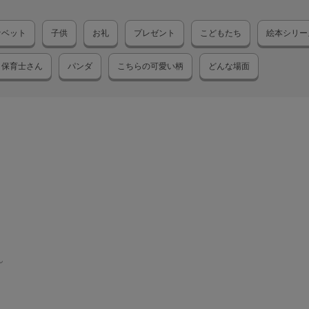
ァベット
子供
お礼
プレゼント
こどもたち
絵本シリー
保育士さん
パンダ
こちらの可愛い柄
どんな場面
ん