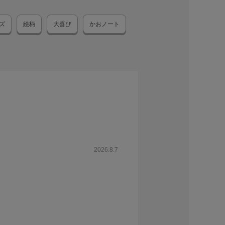
ズ
絵柄
大喜び
かおノート
2026.8.7