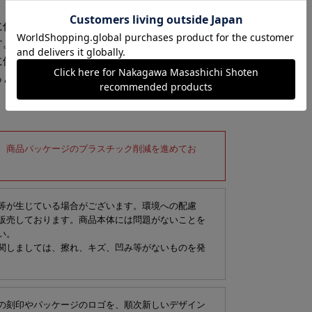
に伝わった「風は通すが蚊は通さない」という
す。綿のかや織を5枚重ねで縫い合わせたふき
に優れ、丈夫で長く使うことができます。器や
っとしたご挨拶や配りものに。
、商品パッケージのプラスチック削減を進めてお
等が生じている場合がございます。環境への配慮
販売しております。商品本体には問題がないことを
い。
関しましては、擦れ、キズ、凹み等がないものを発
の刻印やパッケージのロゴを、順次新しいデザイン