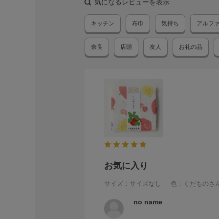
気になるレビューを表示
キッチン
布巾
気持ち
アルフ
奈良
店頭
友人
お礼の品
お気に入り
サイズ：サイズなし
色：くだものさ
no name