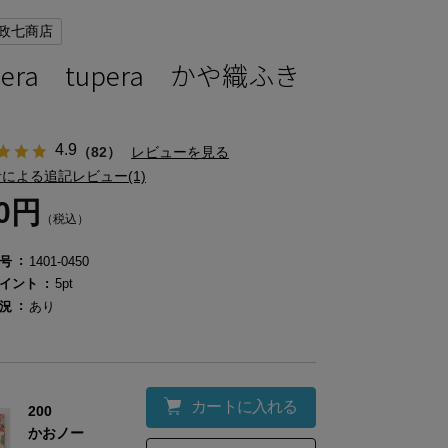
政七商店
pera tupera かや織ふき
4.9
（82）
レビューを見る
による追記レビュー(1)
50円
（税込）
号
1401-0450
イント
5pt
況
あり
カートに入れる
200
かおノー