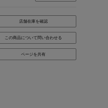
店舗在庫を確認
材
綿100%／かや織5枚重ね
様
縁部分縫製仕様：ロックミシン仕上げ（機械）
この商品について問い合わせる
ページを共有
ズ
ふきん
約30×40