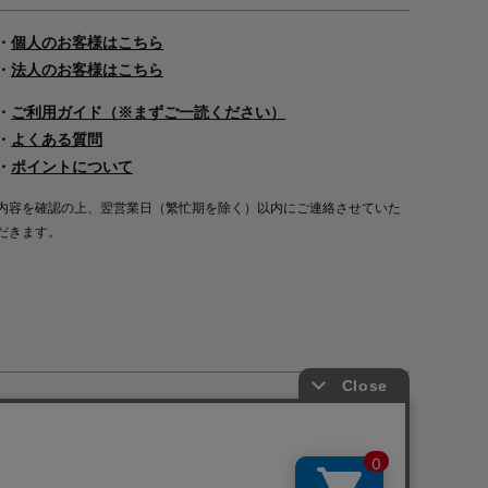
・
個人のお客様はこちら
・
法人のお客様はこちら
・
ご利用ガイド（※まずご一読ください）
・
よくある質問
・
ポイントについて
内容を確認の上、翌営業日（繁忙期を除く）以内にご連絡させていた
だきます。
Copyright©2000
-2026
Nakagawa Masashichi Shoten All Rights Reserved.