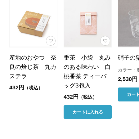
産地のおやつ 奈
番茶 小袋 丸み
硝子の
良の焙じ茶 丸カ
のある味わい 白
カラー：
ステラ
桃番茶 ティーバ
2,530円
ッグ3包入
432円
（税込）
カー
432円
（税込）
カートに入れる