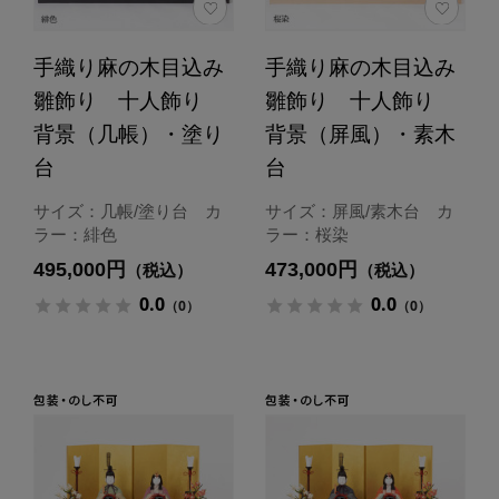
手織り麻の木目込み
手織り麻の木目込み
雛飾り 十人飾り
雛飾り 十人飾り
背景（几帳）・塗り
背景（屏風）・素木
台
台
サイズ：几帳/塗り台 カ
サイズ：屏風/素木台 カ
ラー：緋色
ラー：桜染
495,000円
473,000円
（税込）
（税込）
0.0
0.0
（0）
（0）