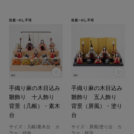
手織り麻の木目込み
手織り麻の木目込み
雛飾り 十人飾り
雛飾り 五人飾り
背景（几帳）・素木
背景（屏風）・塗り
台
台
サイズ：几帳/素木台 カ
サイズ：屏風/塗り台 カ
ラー：緋色
ラー：桜染