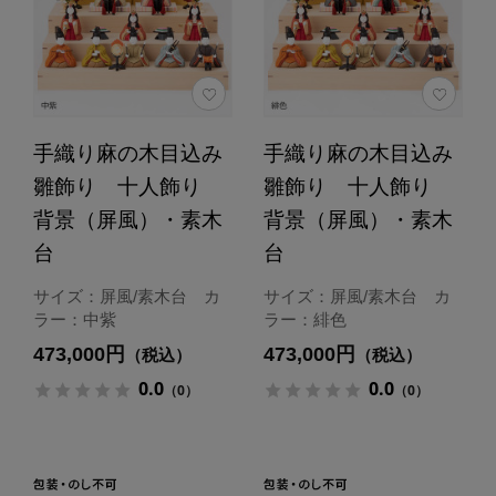
手織り麻の木目込み
手織り麻の木目込み
雛飾り 十人飾り
雛飾り 十人飾り
背景（屏風）・素木
背景（屏風）・素木
台
台
サイズ：屏風/素木台 カ
サイズ：屏風/素木台 カ
ラー：中紫
ラー：緋色
473,000円
473,000円
（税込）
（税込）
0.0
0.0
（0）
（0）