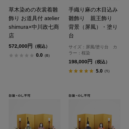
草木染めの衣裳着雛
手織り麻の木目込み
飾り お道具付 atelier
雛飾り 親王飾り
shimura×中川政七商
背景（屏風）・塗り
店
台
572,000円
（税込）
サイズ：屏風/塗り台 カ
ラー：桜染
0.0
（0）
198,000円
（税込）
5.0
（1）