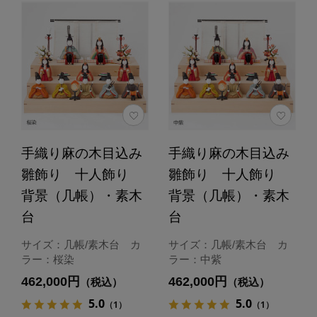
手織り麻の木目込み
手織り麻の木目込み
雛飾り 十人飾り
雛飾り 十人飾り
背景（几帳）・素木
背景（几帳）・素木
台
台
サイズ：几帳/素木台 カ
サイズ：几帳/素木台 カ
ラー：桜染
ラー：中紫
462,000円
462,000円
（税込）
（税込）
5.0
5.0
（1）
（1）