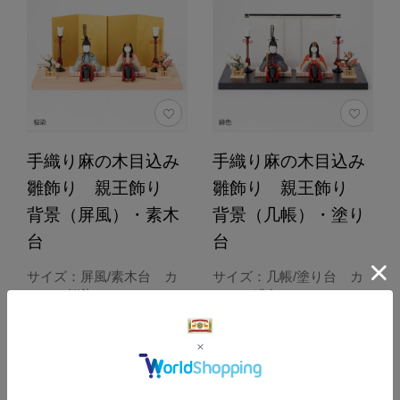
手織り麻の木目込み
手織り麻の木目込み
雛飾り 親王飾り
雛飾り 親王飾り
背景（屏風）・素木
背景（几帳）・塗り
台
台
サイズ：屏風/素木台 カ
サイズ：几帳/塗り台 カ
ラー：桜染
ラー：緋色
187,000円
187,000円
（税込）
（税込）
5.0
3.7
（1）
（3）