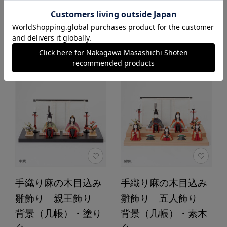
カートに入れる
あとで買う
手織り麻の木目込み
手織り麻の木目込み
雛飾り 親王飾り
雛飾り 五人飾り
背景（几帳）・塗り
背景（几帳）・素木