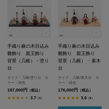
手織り麻の木目込み
手織り麻の木目込み
雛飾り 親王飾り
雛飾り 親王飾り
背景（几帳）・塗り
背景（几帳） ・素木
台
台
サイズ：几帳/塗り台 カ
サイズ：几帳/素木台 カ
ラー：桜色
ラー：緋色
187,000円
176,000円
（税込）
（税込）
3.7
5.0
（3）
（8）