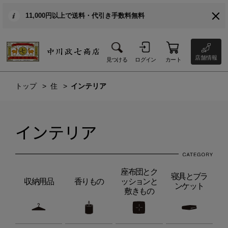
11,000円以上で送料・代引き手数料無料
店舗情報
見つける
ログイン
カート
トップ
住
インテリア
インテリア
座布団とク
寝具とブラ
収納用品
香りもの
ッションと
ンケット
敷きもの