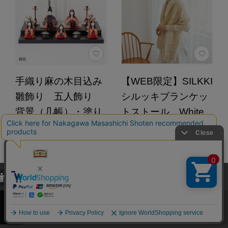
手織り麻の木目込み
【WEB限定】SILKKI
雛飾り 五人飾り
シルッキブランケッ
背景（几帳）・塗り
トストール White
台
24,200円
（税込）
5.0
（2）
サイズ：几帳/塗り台 カ
ラー：緋色
297,000円
（税込）
カートに入れる
当サイトでは、当サイト内における閲覧履歴・属性情報などの取得およ
び利便性向上のためにクッキー（Cookie）を使用いたします。詳細に
4.0
（1）
関しては「
プライバシーポリシー
」をお読みください。
あとで買う
承諾する