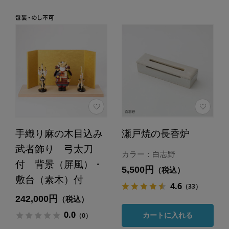
手織り麻の木目込み
瀬戸焼の長香炉
武者飾り 弓太刀
カラー：白志野
付 背景（屏風）・
5,500円
（税込）
敷台（素木）付
4.6
（33）
242,000円
（税込）
0.0
（0）
カートに入れる