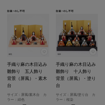
手織り麻の木目込み
手織り麻の木目込み
雛飾り 五人飾り
雛飾り 十人飾り
背景（屏風）・素木
背景（屏風）・塗り
台
台
サイズ：屏風/素木台 カ
サイズ：屏風/塗り台 カ
ラー：緋色
ラー：桜染