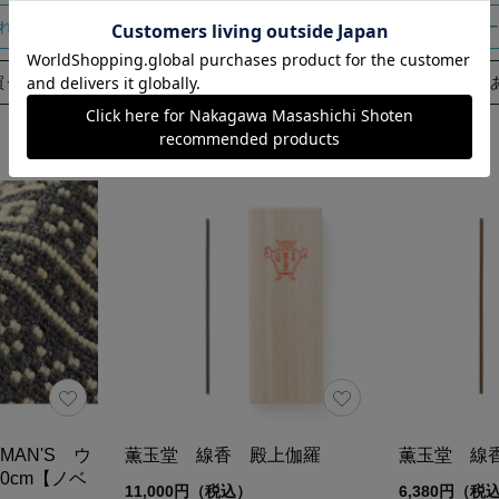
れる
カートに入れる
カー
買う
あとで買う
RMAN'S ウ
薫玉堂 線香 殿上伽羅
薫玉堂 線
00cm【ノベ
11,000円（税込）
6,380円（税