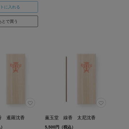
トに入れる
あとで買う
香 暹羅沈香
薫玉堂 線香 太尼沈香
込）
5,500円（税込）