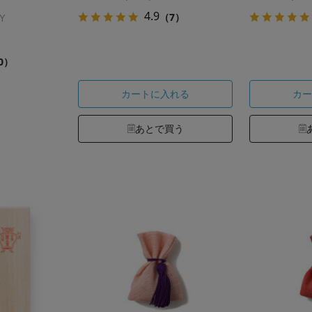
4.9
（7）
Y
0）
カートに入れる
カー
あとで買う