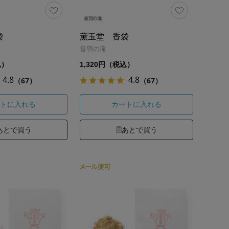
袋
薫玉堂 香袋
音羽の滝
込）
1,320円（税込）
4.8
4.8
（67）
（67）
トに入れる
カートに入れる
あとで買う
あとで買う