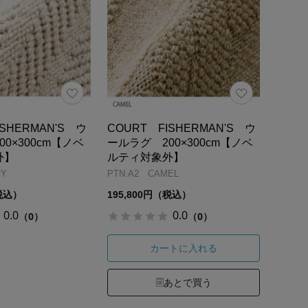
ISHERMAN'S ウ
COURT FISHERMAN'S ウ
0×300cm【ノベ
ールラグ 200×300cm【ノベ
外】
ルティ対象外】
RY
PTN.A2 CAMEL
（税込）
195,800円（税込）
0.0
0.0
（0）
（0）
カートに入れる
あとで買う