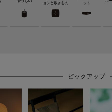
品
香りもの
ル
ョンと敷きもの
ット
ピックアップ