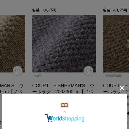
RMAN'S ウ
COURT FISHERMAN'S ウ
COURT F
00cm【ノベ
ールラグ 200×300cm【ノベ
ールラグ 20
ルティ対象外】
ルティ対象
PTN.A4 NAVY
PTN.A5 KAH
195,800円（税込）
195,800円
0.0
0）
（0）