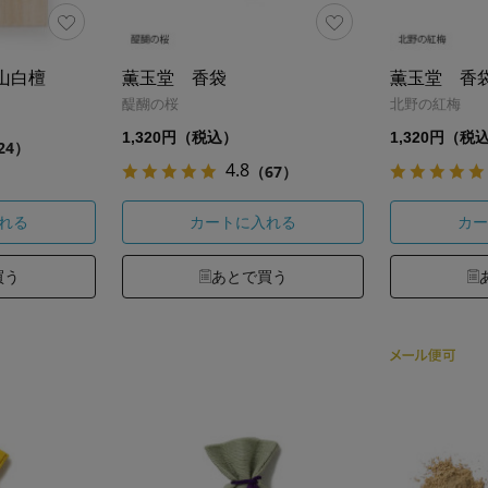
山白檀
薫玉堂 香袋
薫玉堂 香
醍醐の桜
北野の紅梅
1,320円（税込）
1,320円（税
24）
4.8
（67）
れる
カートに入れる
カー
買う
あとで買う