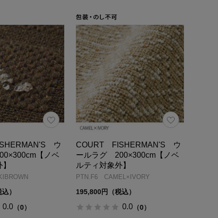
ISHERMAN'S ウ
COURT FISHERMAN'S ウ
0×300cm【ノベ
ールラグ 200×300cm【ノベ
外】
ルティ対象外】
KIBROWN
PTN.F6 CAMEL×IVORY
（税込）
195,800円（税込）
0.0
0.0
（0）
（0）