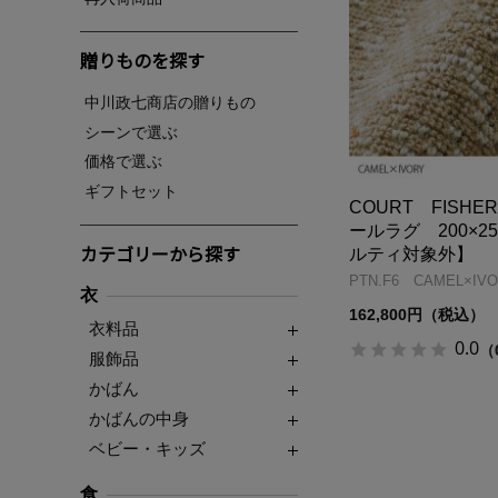
贈りものを探す
中川政七商店の贈りもの
シーンで選ぶ
価格で選ぶ
ギフトセット
COURT FISHE
ールラグ 200×2
カテゴリーから探す
ルティ対象外】
PTN.F6 CAMEL×IV
衣
162,800円（税込）
衣料品
0.0
（
服飾品
かばん
かばんの中身
ベビー・キッズ
食