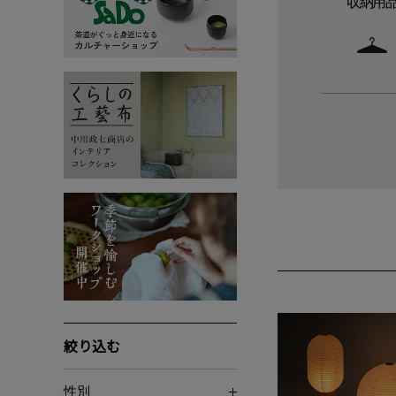
収納用
絞り込む
性別