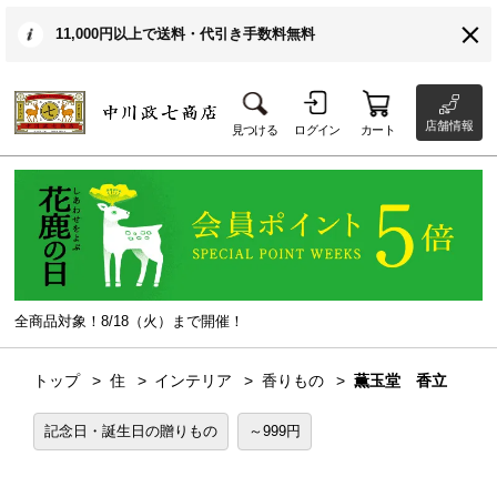
11,000円以上で送料・代引き手数料無料
店舗情報
見つける
ログイン
カート
全商品対象！8/18（火）まで開催！
トップ
住
インテリア
香りもの
薫玉堂 香立
記念日・誕生日の贈りもの
～999円