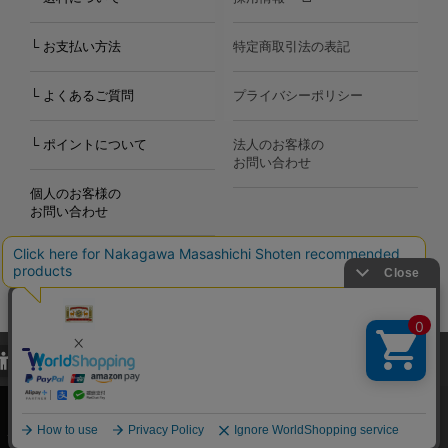
└ お支払い方法
特定商取引法の表記
└ よくあるご質問
プライバシーポリシー
└ ポイントについて
法人のお客様の
お問い合わせ
個人のお客様の
お問い合わせ
当サイトでは、当サイト内における閲覧履歴・属性情報などの取得およ
Copyright©2000
-2026
び利便性向上のためにクッキー（Cookie）を使用いたします。詳細に
Nakagawa Masashichi Shoten All Rights Reserved.
関しては「
プライバシーポリシー
」をお読みください。
承諾する