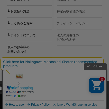
└ お支払い方法
特定商取引法の表記
└ よくあるご質問
プライバシーポリシー
└ ポイントについて
法人のお客様の
お問い合わせ
個人のお客様の
お問い合わせ
当サイトでは、当サイト内における閲覧履歴・属性情報などの取得およ
Copyright©2000
-2026
び利便性向上のためにクッキー（Cookie）を使用いたします。詳細に
Nakagawa Masashichi Shoten All Rights Reserved.
関しては「
プライバシーポリシー
」をお読みください。
承諾する