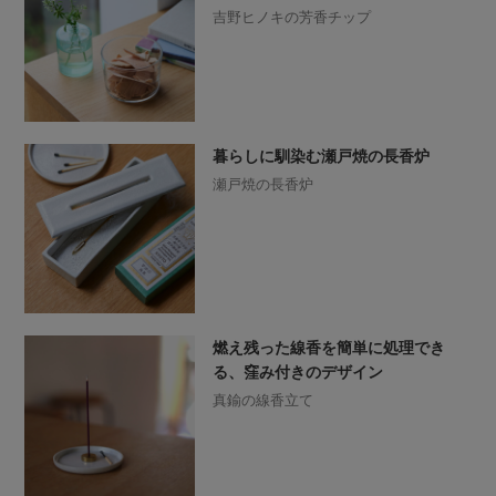
吉野ヒノキの芳香チップ
暮らしに馴染む瀬戸焼の長香炉
瀬戸焼の長香炉
燃え残った線香を簡単に処理でき
る、窪み付きのデザイン
真鍮の線香立て