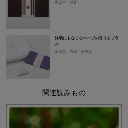
薫玉堂 試香
洋装にもなじむハーブの香りをプラ
ス
薫玉堂 衣香 薫衣草
関連読みもの