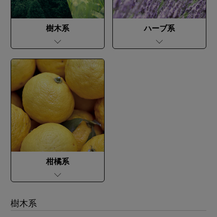
樹木系
ハーブ系
柑橘系
樹木系