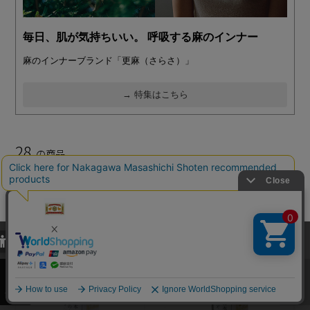
毎日、肌が気持ちいい。 呼吸する麻のインナー
麻のインナーブランド「更麻（さらさ）」
→ 特集はこちら
28
の商品
表示方法
並べ替え
発売日
価格(高い順)
価格(安い順)
当サイトでは、当サイト内における閲覧履歴・属性情報などの取得およ
び利便性向上のためにクッキー（Cookie）を使用いたします。詳細に
関しては「
プライバシーポリシー
」をお読みください。
承諾する