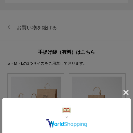
手提げ袋（有料）はこちら
S・M・Lの3つサイズをご用意しております。
S・M・Lサイズより当店に
Sサイズ