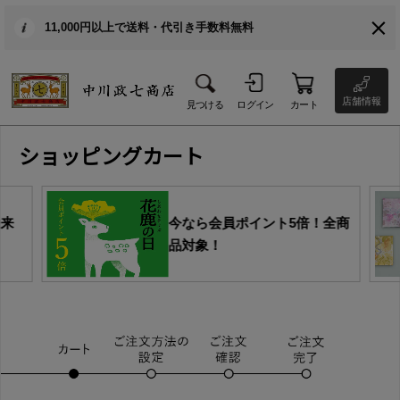
11,000円以上で送料・代引き手数料無料
店舗情報
見つける
ログイン
カート
ショッピングカート
由来
今なら会員ポイント5倍！全商
品対象！