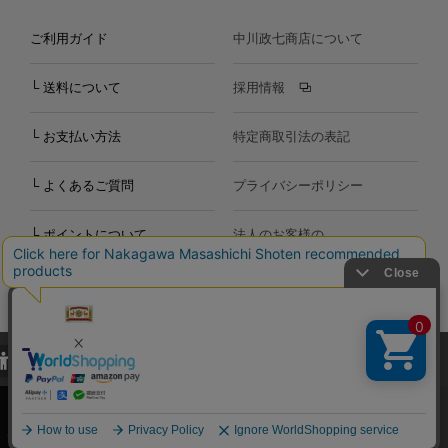
ご利用ガイド
中川政七商店について
└ 送料について
採用情報
└ お支払い方法
特定商取引法の表記
└ よくあるご質問
プライバシーポリシー
└ ポイントについて
法人のお客様の
お問い合わせ
個人のお客様の
お問い合わせ
当サイトでは、当サイト内における閲覧履歴・属性情報などの取得およ
Copyright©2000
-2026
び利便性向上のためにクッキー（Cookie）を使用いたします。詳細に
Nakagawa Masashichi Shoten All Rights Reserved.
関しては「
プライバシーポリシー
」をお読みください。
承諾する