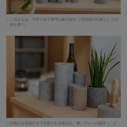
二宮さんは、字彫り加工専門の株式会社 二宮石材の代表としての
顔も持つ。
石肌のきめ細かさで分類される庵治石。濃いグレーの細目（こま