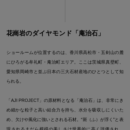
花崗岩のダイヤモンド「庵治石」
ショールームが位置するのは、香川県高松市・五剣山の麓
にひろがる牟礼町・庵治町エリア。ここは茨城県真壁町、
愛知県岡崎市と並ぶ日本の三大石材産地のひとつとして知
られる。
「AJI PROJECT」の原材料となる「庵治石」は、非常にき
め細かな粒子と高い結合力を持ち、水分を吸収しにくいた
め、欠けや風化に強いとされる石材。“斑（ふ）が浮く”と表
現されるまだら模様の美しさは世界的に高く評価され、