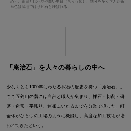
め）、細目と比べやや白い中目（ちゅうめ）、鉄分を多く含んだ茶
系色は産地ではサビ石と呼ばれる。
「庵治石」を人々の暮らしの中へ
少なくとも1000年にわたる採石の歴史を持つ「庵治石」。
ここ五剣山の麓には自然と職人が集まり、採石・切削・研
磨・造形・字彫り、運搬にいたるまでを分業で担った。町
全体がひとつの工場のように機能し、高度な加工技術が培
われてきたという。