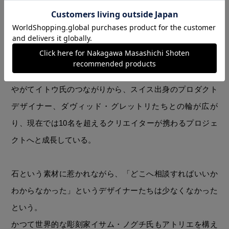
イトウ氏がデザインを手がけた「ROCK END」は、初期から残る
プロダクトのひとつ。
やがてイトウ氏のつながりから、スイス出身のプロダクト
デザイナー、ダヴィッド・グレットリたちとの輪が広が
り、現在では10名を超えるクリエイターが携わるプロジェ
クトへと成長している。
石という素材に惹かれながら、「どこへ相談すればいいか
わからなかった」というデザイナーたちは少なくなかった
という。
かつて世界的な彫刻家イサム・ノグチ氏もアトリエを構え