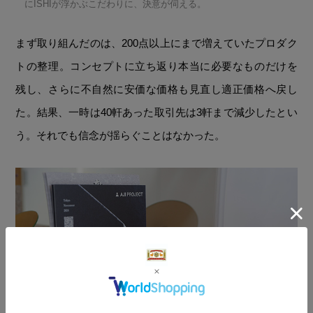
にISHIが浮かぶこだわりに、決意が伺える。
まず取り組んだのは、200点以上にまで増えていたプロダク
トの整理。コンセプトに立ち返り本当に必要なものだけを
残し、さらに不自然に安価な価格も見直し適正価格へ戻し
た。結果、一時は40軒あった取引先は3軒まで減少したとい
う。それでも信念が揺らぐことはなかった。