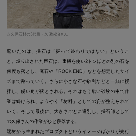
久保石材の3代目・久保栄治さん
驚いたのは、採石は「掘って終わりではない」というこ
と。堀り出された巨石は、重機を使い2トンほどの別の石を
何度も落とし、庭石や「ROCK END」などを想定したサイ
ズまで割っていく。さらに小さな石や砂利などと一緒に撹
拌し、鋭い角が落とされる。それはもう酷い砂埃の中で作
業は続けられ、ようやく「材料」としての姿が整えられて
いく。そして最後に、大きさごとに選別し、採石師として
の久保さんの作業がひと段落する。
端材から生まれたプロダクトというイメージばかりが先行