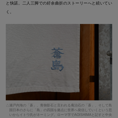
と快諾。二人三脚での紆余曲折のストーリーへと続いてい
く。
瀬戸内海の「蒼」、青御影石と言われる庵治石の「蒼」、そして島
国日本のさらに「島」の四国を拠点に世界へ発信していくという思
いからイトウ氏がネーミング。ローマ字でAOISHIMAと記すと中央