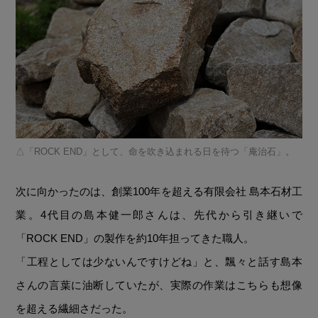
「ROCK END」として、命を吹き込まれる日を待つ「庵治石」。
次に向かったのは、創業100年を超える有限会社 島本石材工
業。4代目の島本健一郎さんは、先代から引き継いで
「ROCK END」の製作を約10年担ってきた職人。
「工程としては少ないんですけどね」と、飄々と話す島本
さんの言葉に油断していたが、実際の作業はこちらも想像
を超える繊細さだった。