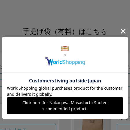
手提げ袋（有料）はこちら
S・M・Lの3つサイズをご用意しております。
ズより当店にお任せ
Sサイ
ートに入れる
Lサイ