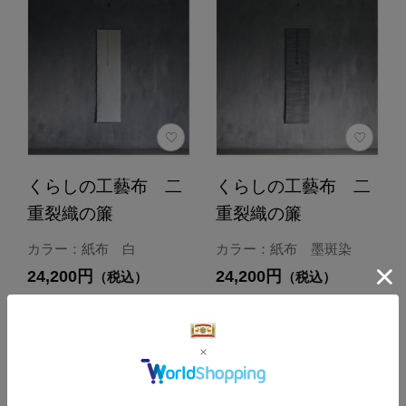
くらしの工藝布 二
くらしの工藝布 二
重裂織の簾
重裂織の簾
カラー：紙布 白
カラー：紙布 墨斑染
24,200円
24,200円
（税込）
（税込）
0.0
0.0
（0）
（0）