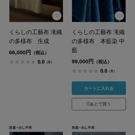
くらしの工藝布 滝織
くらしの工藝布 滝織
の多様布 生成
の多様布 本藍染 中
藍
66,000円
（税込）
99,000円
0.0
（税込）
（0）
0.0
（0）
カートに入れる
あとで買う