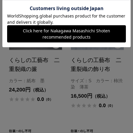
くらしの工藝布 二
くらしの工藝布 二
重裂織の簾
重裂織の飾り布
カラー：紙布 墨
サイズ：S カラー：柿渋
染 薄茶
24,200円
（税込）
16,500円
（税込）
0.0
（0）
0.0
（0）