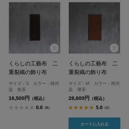
くらしの工藝布 二
くらしの工藝布 二
重裂織の飾り布
重裂織の飾り布
サイズ：S カラー：柿渋
サイズ：M カラー：柿渋
染 焦茶
染 薄茶
16,500円
28,600円
（税込）
（税込）
0.0
5.0
（0）
（2）
カートに入れる