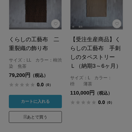
くらしの工藝布 二
【受注生産商品】く
重裂織の飾り布
らしの工藝布 手刺
しのタペストリー
サイズ：LL カラー：柿渋
Ｌ（納期3～6ヶ月）
染 焦茶
79,200円
（税込）
サイズ：L カラー：
0.0
枡 薄茶
（0）
110,000円
（税込）
0.0
カートに入れる
（0）
あとで買う