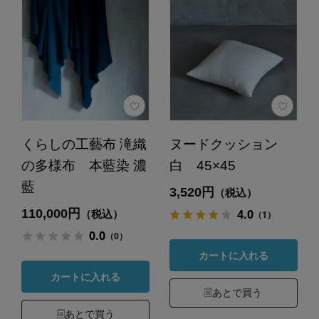
くらしの工藝布 滝織
ヌードクッション
の多様布 本藍染 濃
白 45×45
藍
3,520円
（税込）
110,000円
4.0
（税込）
（1）
0.0
（0）
カートに入れる
カートに入れる
あとで買う
あとで買う