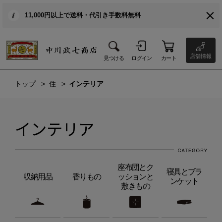
11,000円以上で送料・代引き手数料無料
店舗情報
見つける
ログイン
カート
トップ
住
インテリア
インテリア
座布団とク
寝具とブラ
収納用品
香りもの
ッションと
ンケット
敷きもの