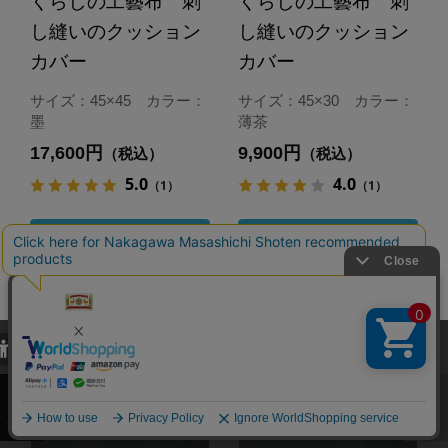
くらしの工藝布 刺
くらしの工藝布 刺
し縫いのクッション
し縫いのクッション
カバー
カバー
サイズ：45×45 カラー：
サイズ：45×30 カラー：
墨
薄茶
17,600円
9,900円
（税込）
（税込）
5.0
4.0
（1）
（1）
カートに入れる
カートに入れる
あとで買う
あとで買う
当サイトでは、当サイト内における閲覧履歴・属性情報などの取得およ
び利便性向上のためにクッキー（Cookie）を使用いたします。詳細に
関しては「
プライバシーポリシー
」をお読みください。
承諾する