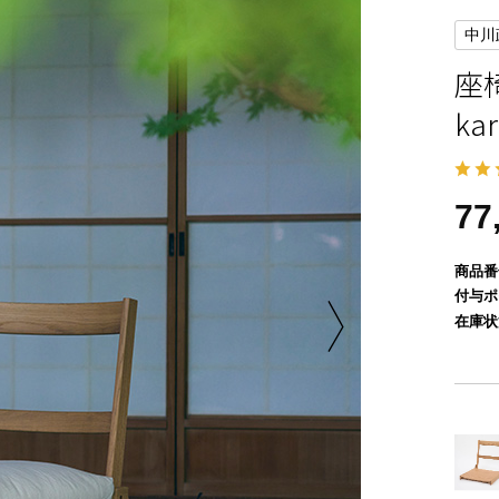
中川
座椅
ka
77
商品番
付与ポ
在庫状