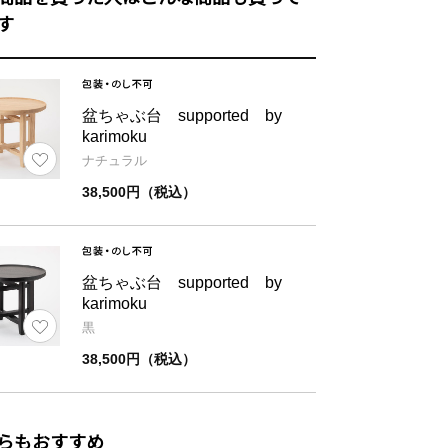
す
【構造部材】
盆ちゃぶ台 supported by
背もたれ：天然木/座面：合板/脚・背もたれ柱：
karimoku
表示
【表面加工】
ナチュラル
ウレタン樹脂塗装
38,500円（税込）
さ
約4㎏
盆ちゃぶ台 supported by
考
簡易箱入り(61.8×54.0×12.8㎝)
karimoku
黒
38,500円（税込）
を開い
幅
奥行
時
らもおすすめ