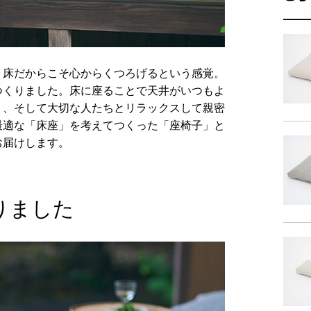
-
もたれ
た
、床だからこそ心からくつろげるという感覚。
つくりました。床に座ることで天井がいつもよ
-
り、そして大切な人たちとリラックスして親密
最適な「床座」を考えてつくった「座椅子」と
サイ
お届けします。
-
りました