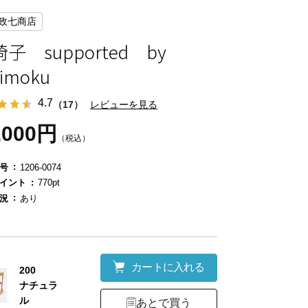
政七商店
子 supported by
rimoku
4.7
（17）
レビューを見る
,000円
（税込）
号
1206-0074
イント
770pt
況
あり
カートに入れる
200
ナチュラ
ル
あとで買う