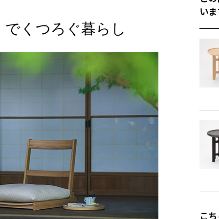
いま
」でくつろぐ暮らし
商品詳細
品質
重
備
商品サイズ
もたれ
た
こち